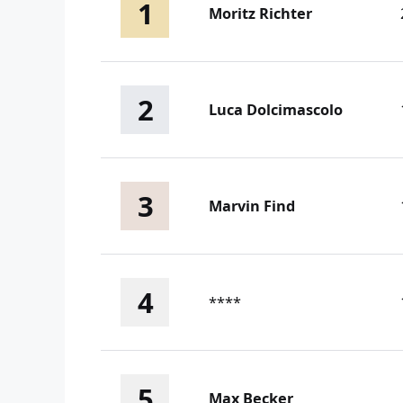
1
Moritz Richter
2
Luca Dolcimascolo
3
Marvin Find
4
****
5
Max Becker