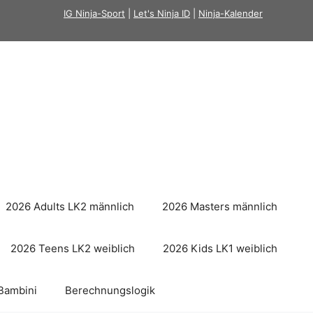
IG Ninja-Sport
|
Let's Ninja ID
|
Ninja-Kalender
2026 Adults LK2 männlich
2026 Masters männlich
2026 Teens LK2 weiblich
2026 Kids LK1 weiblich
Bambini
Berechnungslogik