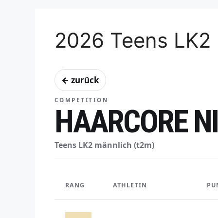
2026 Teens LK2 
← zurück
COMPETITION
HAARCORE NI
Teens LK2 männlich (t2m)
RANG
ATHLETIN
PU