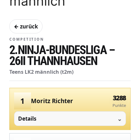
männlich
← zurück
COMPETITION
2.NINJA-BUNDESLIGA –
26II THANNHAUSEN
Teens LK2 männlich (t2m)
3288
1
Moritz Richter
Punkte
Details