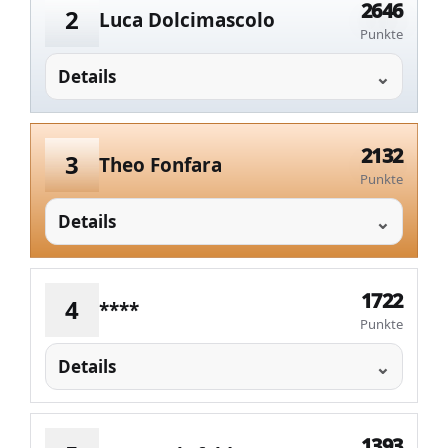
2646
2
Luca Dolcimascolo
Punkte
Details
2132
3
Theo Fonfara
Punkte
Details
1722
4
****
Punkte
Details
1393