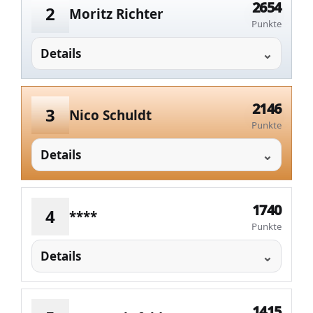
2654
2
Moritz Richter
Punkte
Details
2146
3
Nico Schuldt
Punkte
Details
1740
4
****
Punkte
Details
1415