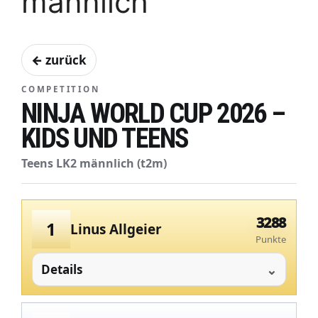
männlich
← zurück
COMPETITION
NINJA WORLD CUP 2026 –
KIDS UND TEENS
Teens LK2 männlich (t2m)
3288
1
Linus Allgeier
Punkte
Details