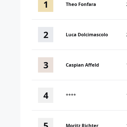
1
Theo Fonfara
2
Luca Dolcimascolo
3
Caspian Affeld
4
****
5
Moritz Richter