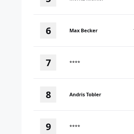
6
Max Becker
7
****
8
Andris Tobler
9
****