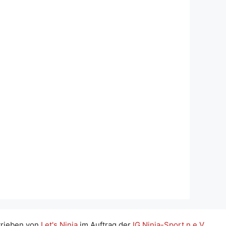
trieben von
Let's Ninja
im Auftrag der
IG Ninja-Sport n.e.V.