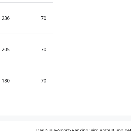
236
70
205
70
180
70
Das Ninja-Sport-Ranking wird erstellt und be