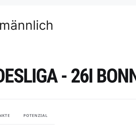
männlich
ESLIGA - 26I BON
NKTE
POTENZIAL