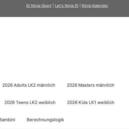
IG Ninja-Sport
|
Let's Ninja ID
|
Ninja-Kalender
2026 Adults LK2 männlich
2026 Masters männlich
2026 Teens LK2 weiblich
2026 Kids LK1 weiblich
Bambini
Berechnungslogik