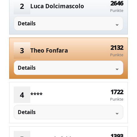
2646
2
Luca Dolcimascolo
Punkte
Details
2132
3
Theo Fonfara
Punkte
Details
1722
4
****
Punkte
Details
1393