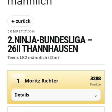
männlich
← zurück
COMPETITION
2.NINJA-BUNDESLIGA –
26II THANNHAUSEN
Teens LK2 männlich (t2m)
3288
1
Moritz Richter
Punkte
Details