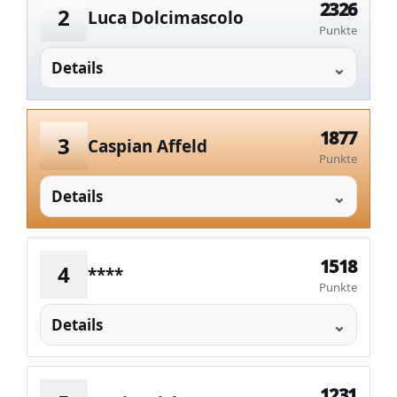
2326
2
Luca Dolcimascolo
Punkte
Details
1877
3
Caspian Affeld
Punkte
Details
1518
4
****
Punkte
Details
1231