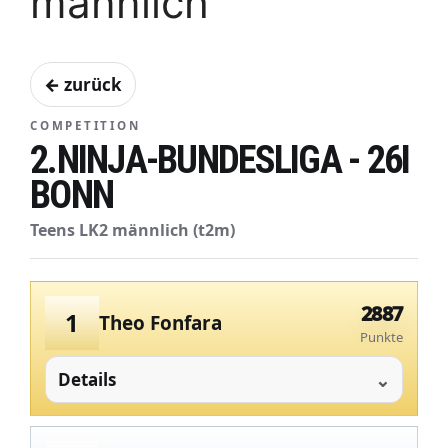
männlich
← zurück
COMPETITION
2.NINJA-BUNDESLIGA - 26I
BONN
Teens LK2 männlich (t2m)
2887
1
Theo Fonfara
Punkte
Details