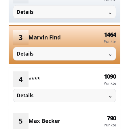
Details
1464
3
Marvin Find
Punkte
Details
1090
4
****
Punkte
Details
790
5
Max Becker
Punkte