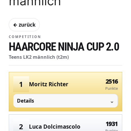
männlich
← zurück
COMPETITION
HAARCORE NINJA CUP 2.0
Teens LK2 männlich (t2m)
2516
1
Moritz Richter
Punkte
Details
1931
2
Luca Dolcimascolo
Punkte