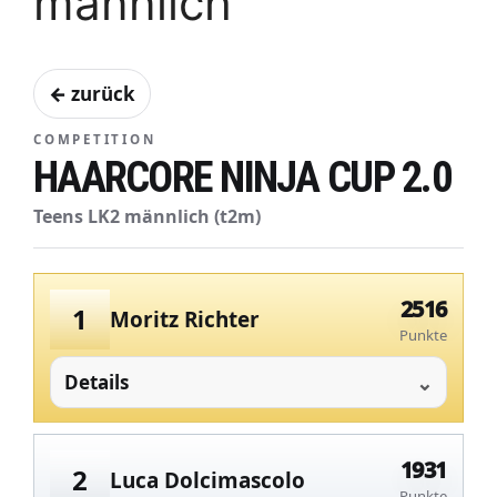
männlich
← zurück
COMPETITION
HAARCORE NINJA CUP 2.0
Teens LK2 männlich (t2m)
2516
1
Moritz Richter
Punkte
Details
1931
2
Luca Dolcimascolo
Punkte