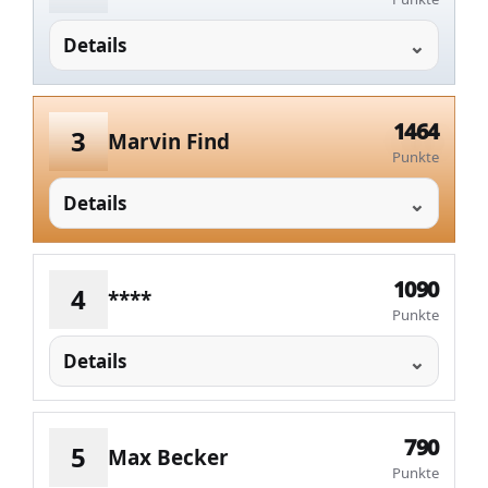
Details
1464
3
Marvin Find
Punkte
Details
1090
4
****
Punkte
Details
790
5
Max Becker
Punkte