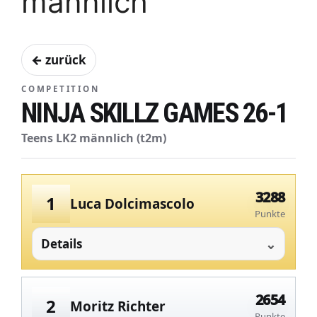
männlich
← zurück
COMPETITION
NINJA SKILLZ GAMES 26-1
Teens LK2 männlich (t2m)
3288
1
Luca Dolcimascolo
Punkte
Details
2654
2
Moritz Richter
Punkte