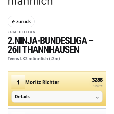
männlich
← zurück
COMPETITION
2.NINJA-BUNDESLIGA –
26II THANNHAUSEN
Teens LK2 männlich (t2m)
3288
1
Moritz Richter
Punkte
Details