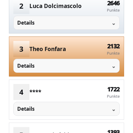
2646
2
Luca Dolcimascolo
Punkte
Details
2132
3
Theo Fonfara
Punkte
Details
1722
4
****
Punkte
Details
1393