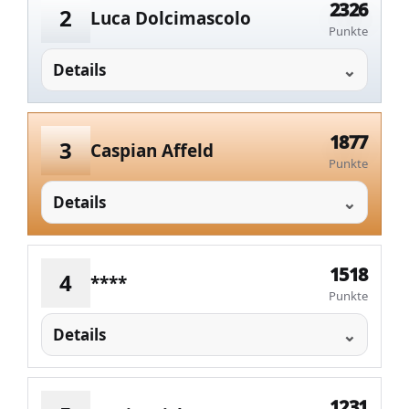
2326
2
Luca Dolcimascolo
Punkte
Details
1877
3
Caspian Affeld
Punkte
Details
1518
4
****
Punkte
Details
1231