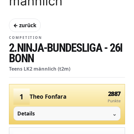
männlich
← zurück
COMPETITION
2.NINJA-BUNDESLIGA - 26I
BONN
Teens LK2 männlich (t2m)
2887
1
Theo Fonfara
Punkte
Details