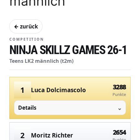
männlich
← zurück
COMPETITION
NINJA SKILLZ GAMES 26-1
Teens LK2 männlich (t2m)
3288
1
Luca Dolcimascolo
Punkte
Details
2654
2
Moritz Richter
Punkte