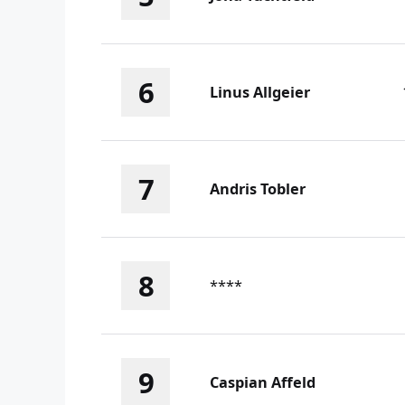
6
Linus Allgeier
7
Andris Tobler
8
****
9
Caspian Affeld