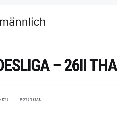
männlich
DESLIGA – 26II T
NKTE
POTENZIAL