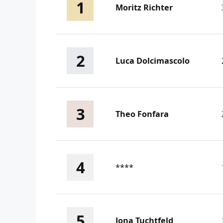
1
Moritz Richter
2
Luca Dolcimascolo
3
Theo Fonfara
4
****
5
Jona Tuchtfeld