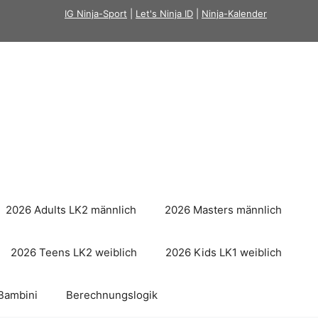
IG Ninja-Sport
|
Let's Ninja ID
|
Ninja-Kalender
2026 Adults LK2 männlich
2026 Masters männlich
2026 Teens LK2 weiblich
2026 Kids LK1 weiblich
Bambini
Berechnungslogik