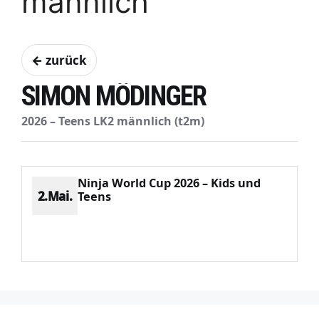
männlich
← zurück
SIMON MÖDINGER
2026 – Teens LK2 männlich (t2m)
Ninja World Cup 2026 – Kids und
2.Mai.
Teens
Platz 12
Punkte 388
CV 3288
Potenzial 49