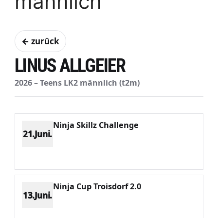
männlich
← zurück
LINUS ALLGEIER
2026 – Teens LK2 männlich (t2m)
Ninja Skillz Challenge
21.Juni.
Platz 6
Punkte 1147
CV 3288
Potenzial 569
Ninja Cup Troisdorf 2.0
13.Juni.
Platz 2
Punkte 2355
CV 2931
Potenzial 503