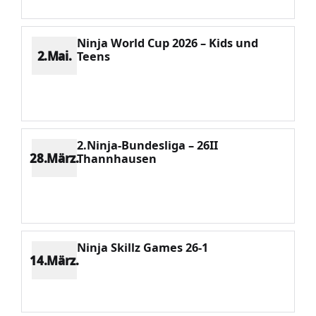
Ninja World Cup 2026 – Kids und
2.Mai.
Teens
Platz 1
Punkte 3288
CV 3288
Potenzial 367
2.Ninja-Bundesliga – 26II
28.März.
Thannhausen
Platz 6
Punkte 1130
CV 3288
Potenzial 394
Ninja Skillz Games 26-1
14.März.
Platz 6
Punkte 1158
CV 3288
Potenzial 407