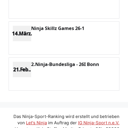
Platz 5
Punkte 1393
CV 3288
Potenzial 90
Ninja Skillz Games 26-1
14.März.
Platz 7
Punkte 951
CV 3288
Potenzial 22
2.Ninja-Bundesliga - 26I Bonn
21.Feb..
Platz 13
Punkte 275
CV 2887
Potenzial 70
Das Ninja-Sport-Ranking wird erstellt und betrieben
von
Let's Ninja
im Auftrag der
IG Ninja-Sport n.e.V.