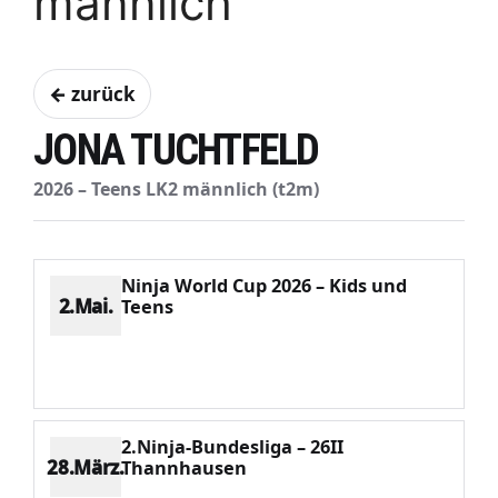
männlich
← zurück
JONA TUCHTFELD
2026 – Teens LK2 männlich (t2m)
Ninja World Cup 2026 – Kids und
2.Mai.
Teens
Platz 5
Punkte 1415
CV 3288
Potenzial 175
2.Ninja-Bundesliga – 26II
28.März.
Thannhausen