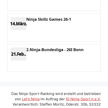
Potenzial 48
Ninja Skillz Games 26-1
14.März.
Platz 12
Punkte 392
CV 3288
Potenzial 25
2.Ninja-Bundesliga - 26I Bonn
21.Feb..
Platz 12
Punkte 323
CV 2887
Potenzial 70
Das Ninja-Sport-Ranking wird erstellt und betrieben
von
Let's Ninja
im Auftrag der
IG Ninja-Sport n.e.V.
Verantwortlich: Steffen Moritz, Oderstr. 30b, 53332