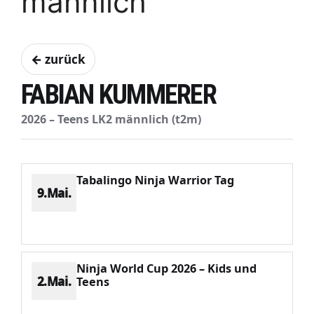
männlich
← zurück
FABIAN KUMMERER
2026 – Teens LK2 männlich (t2m)
Tabalingo Ninja Warrior Tag
9.Mai.
Platz 3
Punkte 675
CV 1049
Potenzial 97
Ninja World Cup 2026 – Kids und
2.Mai.
Teens
Platz 8
Punkte 781
CV 3288