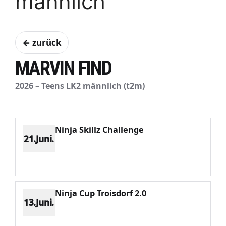
männlich
← zurück
MARVIN FIND
2026 – Teens LK2 männlich (t2m)
Ninja Skillz Challenge
21.Juni.
Platz 4
Punkte 1734
CV 3288
Potenzial 400
Ninja Cup Troisdorf 2.0
13.Juni.
Platz 4
Punkte 1526
CV 2931
Potenzial 362