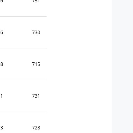
76
751
96
730
88
715
31
731
43
728