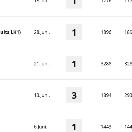
1
18.Juli.
1776
17
1
ults LK1)
28.Juni.
1896
18
1
21.Juni.
3288
32
3
13.Juni.
1894
29
1
6.Juni.
1443
14