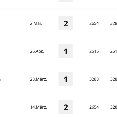
2
2.Mai.
2654
32
1
26.Apr..
2516
25
1
n
28.März.
3288
32
2
14.März.
2654
32