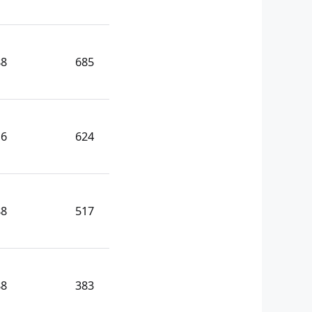
88
685
16
624
88
517
88
383