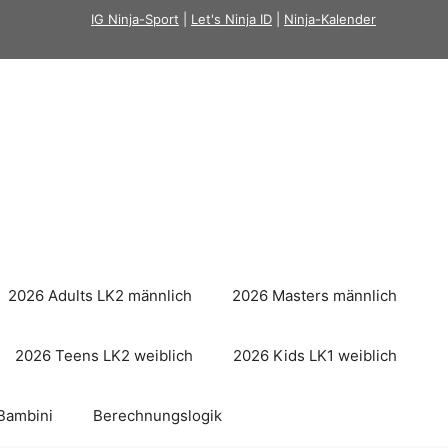
IG Ninja-Sport
|
Let's Ninja ID
|
Ninja-Kalender
2026 Adults LK2 männlich
2026 Masters männlich
2026 Teens LK2 weiblich
2026 Kids LK1 weiblich
Bambini
Berechnungslogik