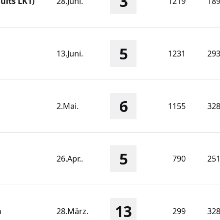
3
ults LK1)
28.Juni.
1219
18
5
13.Juni.
1231
29
6
2.Mai.
1155
32
5
26.Apr..
790
25
13
n
28.März.
299
32