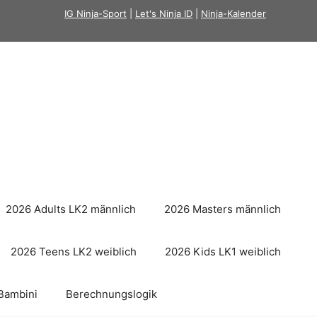
IG Ninja-Sport
|
Let's Ninja ID
|
Ninja-Kalender
2026 Adults LK2 männlich
2026 Masters männlich
2026 Teens LK2 weiblich
2026 Kids LK1 weiblich
Bambini
Berechnungslogik