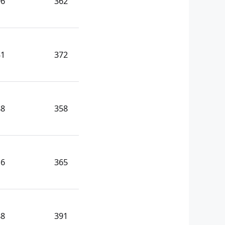
96
362
31
372
88
358
16
365
88
391