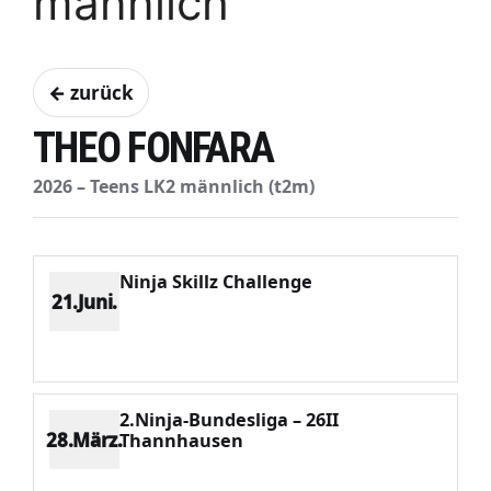
männlich
← zurück
THEO FONFARA
2026 – Teens LK2 männlich (t2m)
Ninja Skillz Challenge
21.Juni.
Platz 3
Punkte 2142
CV 3288
Potenzial 608
2.Ninja-Bundesliga – 26II
28.März.
Thannhausen
Platz 3
Punkte 2132
CV 3288