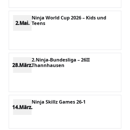
Ninja World Cup 2026 – Kids und
2.Mai.
Teens
Platz 1
Punkte 3288
CV 3288
Potenzial 367
2.Ninja-Bundesliga – 26II
28.März.
Thannhausen
Platz 6
Punkte 1130
CV 3288
Potenzial 394
Ninja Skillz Games 26-1
14.März.
Platz 6
Punkte 1158
CV 3288
Potenzial 407