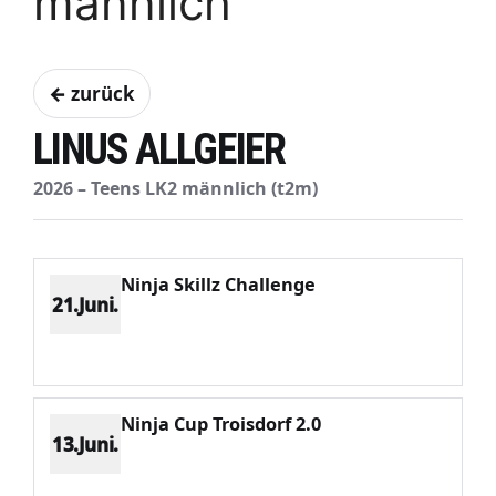
männlich
← zurück
LINUS ALLGEIER
2026 – Teens LK2 männlich (t2m)
Ninja Skillz Challenge
21.Juni.
Platz 6
Punkte 1147
CV 3288
Potenzial 569
Ninja Cup Troisdorf 2.0
13.Juni.
Platz 2
Punkte 2355
CV 2931
Potenzial 503