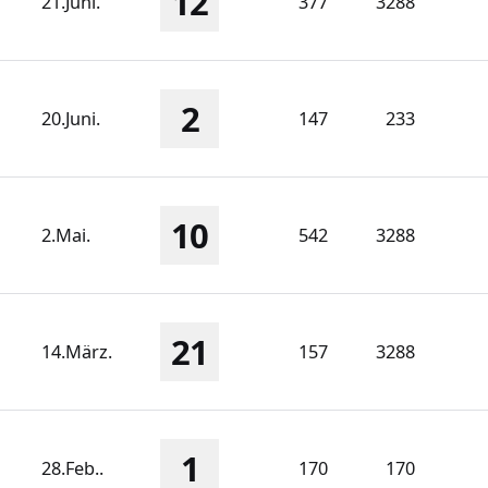
12
21.Juni.
377
3288
2
20.Juni.
147
233
10
2.Mai.
542
3288
21
14.März.
157
3288
1
28.Feb..
170
170