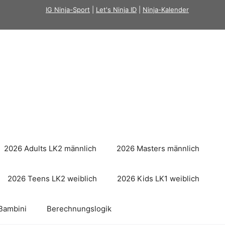
IG Ninja-Sport
|
Let's Ninja ID
|
Ninja-Kalender
2026 Adults LK2 männlich
2026 Masters männlich
2026 Teens LK2 weiblich
2026 Kids LK1 weiblich
Bambini
Berechnungslogik