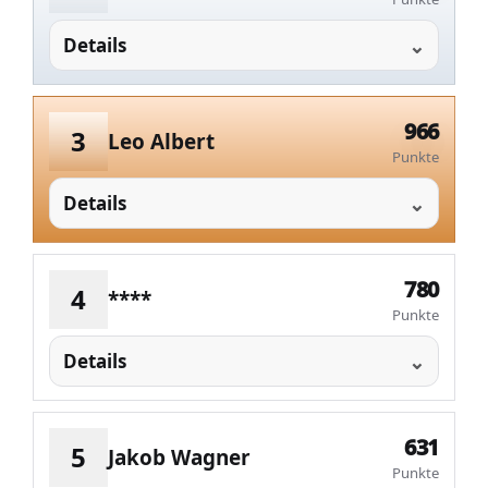
Details
966
3
Leo Albert
Punkte
Details
780
4
****
Punkte
Details
631
5
Jakob Wagner
Punkte