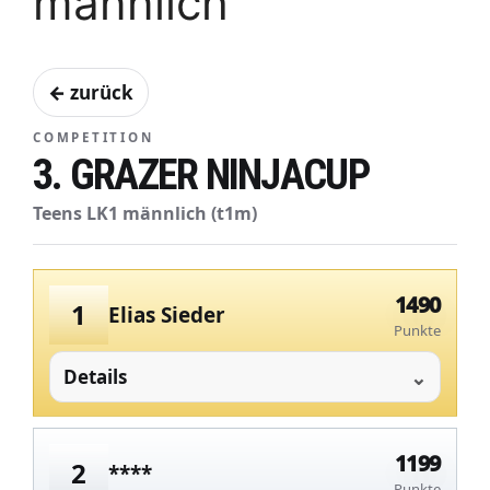
männlich
← zurück
COMPETITION
3. GRAZER NINJACUP
Teens LK1 männlich (t1m)
1490
1
Elias Sieder
Punkte
Details
1199
2
****
Punkte