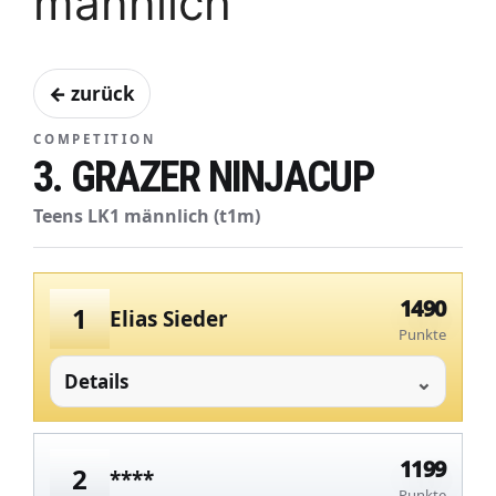
männlich
← zurück
COMPETITION
3. GRAZER NINJACUP
Teens LK1 männlich (t1m)
1490
1
Elias Sieder
Punkte
Details
1199
2
****
Punkte