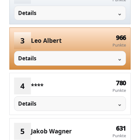
Details
966
3
Leo Albert
Punkte
Details
780
4
****
Punkte
Details
631
5
Jakob Wagner
Punkte