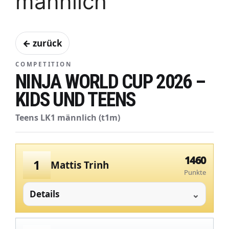
männlich
← zurück
COMPETITION
NINJA WORLD CUP 2026 –
KIDS UND TEENS
Teens LK1 männlich (t1m)
1460
1
Mattis Trinh
Punkte
Details