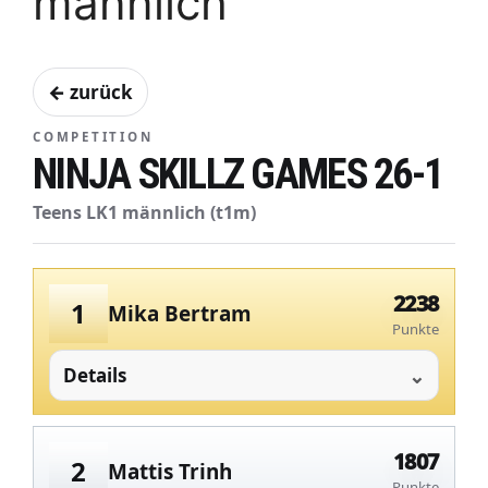
männlich
← zurück
COMPETITION
NINJA SKILLZ GAMES 26-1
Teens LK1 männlich (t1m)
2238
1
Mika Bertram
Punkte
Details
1807
2
Mattis Trinh
Punkte