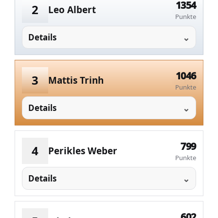
1354
2
Leo Albert
Punkte
Details
1046
3
Mattis Trinh
Punkte
Details
799
4
Perikles Weber
Punkte
Details
602