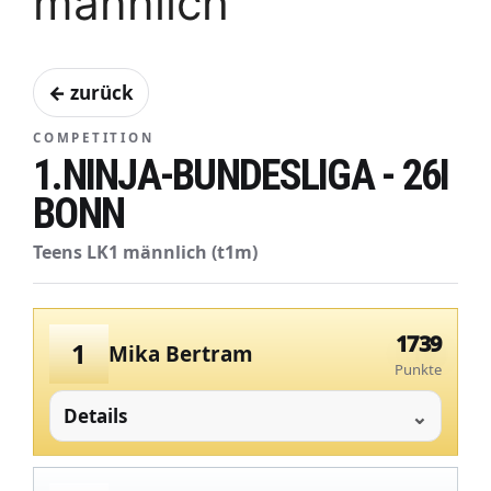
männlich
← zurück
COMPETITION
1.NINJA-BUNDESLIGA - 26I
BONN
Teens LK1 männlich (t1m)
1739
1
Mika Bertram
Punkte
Details