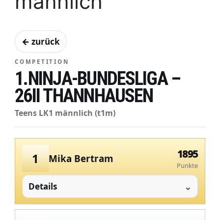
männlich
← zurück
COMPETITION
1.NINJA-BUNDESLIGA –
26II THANNHAUSEN
Teens LK1 männlich (t1m)
1895
1
Mika Bertram
Punkte
Details