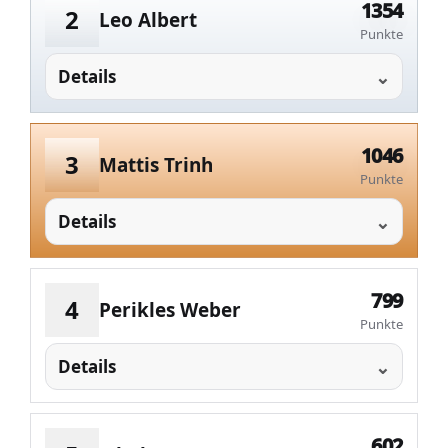
1354
2
Leo Albert
Punkte
Details
1046
3
Mattis Trinh
Punkte
Details
799
4
Perikles Weber
Punkte
Details
602