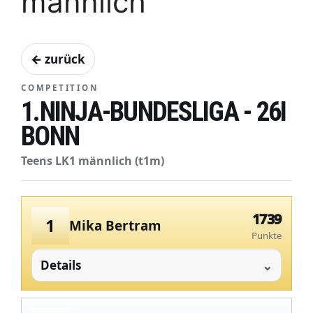
männlich
← zurück
COMPETITION
1.NINJA-BUNDESLIGA - 26I
BONN
Teens LK1 männlich (t1m)
1739
1
Mika Bertram
Punkte
Details