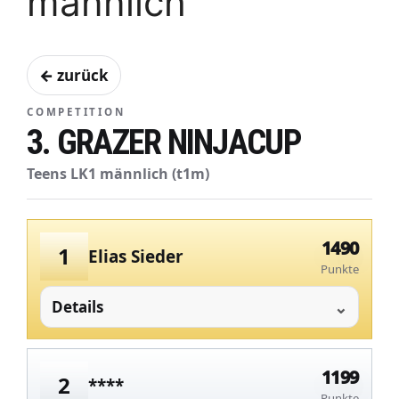
männlich
← zurück
COMPETITION
3. GRAZER NINJACUP
Teens LK1 männlich (t1m)
1490
1
Elias Sieder
Punkte
Details
1199
2
****
Punkte