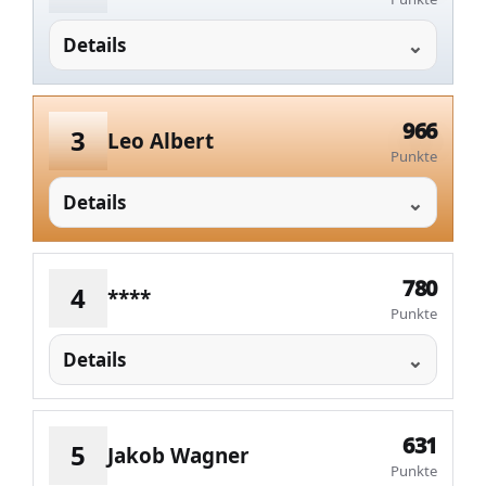
Details
966
3
Leo Albert
Punkte
Details
780
4
****
Punkte
Details
631
5
Jakob Wagner
Punkte