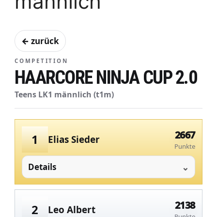
männlich
← zurück
COMPETITION
HAARCORE NINJA CUP 2.0
Teens LK1 männlich (t1m)
2667
1
Elias Sieder
Punkte
Details
2138
2
Leo Albert
Punkte