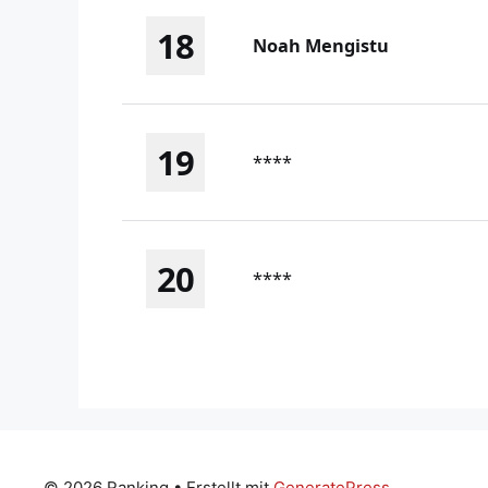
18
Noah Mengistu
19
****
20
****
© 2026 Ranking
• Erstellt mit
GeneratePress