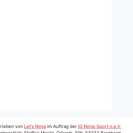
trieben von
Let's Ninja
im Auftrag der
IG Ninja-Sport n.e.V.
ntwortlich: Steffen Moritz, Oderstr. 30b, 53332 Bornheim