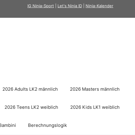
IG Ninja-Sport
|
Let's Ninja ID
|
Ninja-Kalender
2026 Adults LK2 männlich
2026 Masters männlich
2026 Teens LK2 weiblich
2026 Kids LK1 weiblich
Bambini
Berechnungslogik