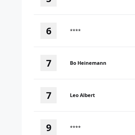
6
****
7
Bo Heinemann
7
Leo Albert
9
****