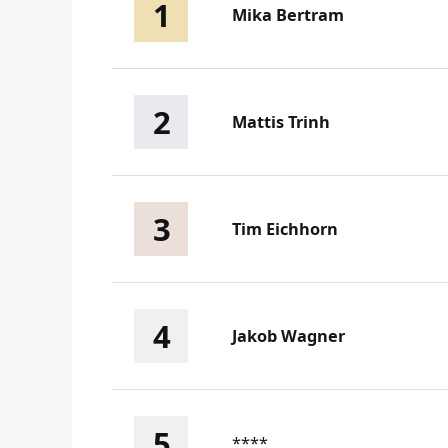
1
Mika Bertram
2
Mattis Trinh
3
Tim Eichhorn
4
Jakob Wagner
5
****