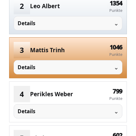
1354
2
Leo Albert
Punkte
Details
1046
3
Mattis Trinh
Punkte
Details
799
4
Perikles Weber
Punkte
Details
602