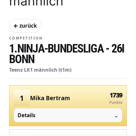
männlich
← zurück
COMPETITION
1.NINJA-BUNDESLIGA - 26I
BONN
Teens LK1 männlich (t1m)
1739
1
Mika Bertram
Punkte
Details