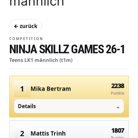
männlich
← zurück
COMPETITION
NINJA SKILLZ GAMES 26-1
Teens LK1 männlich (t1m)
2238
1
Mika Bertram
Punkte
Details
1807
2
Mattis Trinh
Punkte