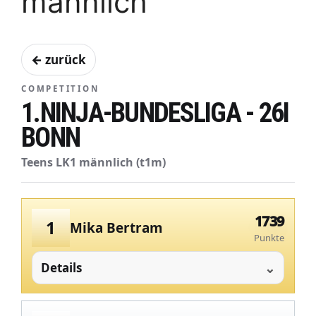
männlich
← zurück
COMPETITION
1.NINJA-BUNDESLIGA - 26I
BONN
Teens LK1 männlich (t1m)
1739
1
Mika Bertram
Punkte
Details