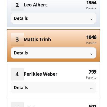
1354
2
Leo Albert
Punkte
Details
1046
3
Mattis Trinh
Punkte
Details
799
4
Perikles Weber
Punkte
Details
602