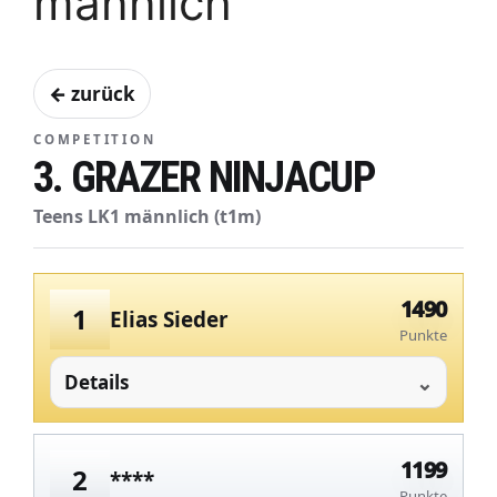
männlich
← zurück
COMPETITION
3. GRAZER NINJACUP
Teens LK1 männlich (t1m)
1490
1
Elias Sieder
Punkte
Details
1199
2
****
Punkte