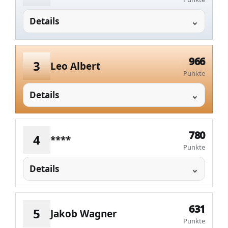
Details
966
3
Leo Albert
Punkte
Details
780
4
****
Punkte
Details
631
5
Jakob Wagner
Punkte