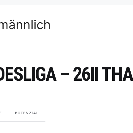
männlich
DESLIGA – 26II T
E
POTENZIAL