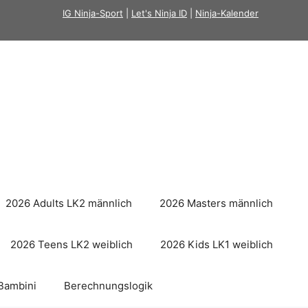
IG Ninja-Sport
|
Let's Ninja ID
|
Ninja-Kalender
2026 Adults LK2 männlich
2026 Masters männlich
2026 Teens LK2 weiblich
2026 Kids LK1 weiblich
Bambini
Berechnungslogik