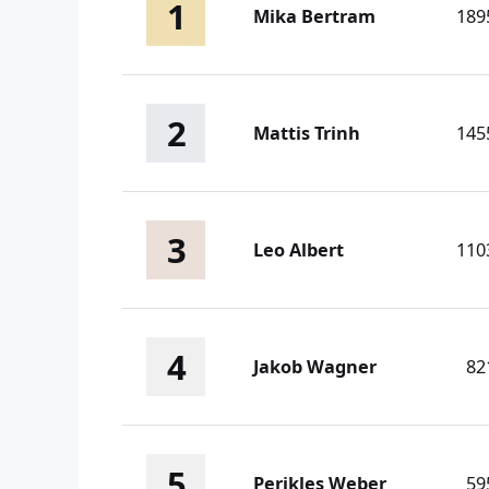
1
Mika Bertram
189
2
Mattis Trinh
145
3
Leo Albert
110
4
Jakob Wagner
82
5
Perikles Weber
59