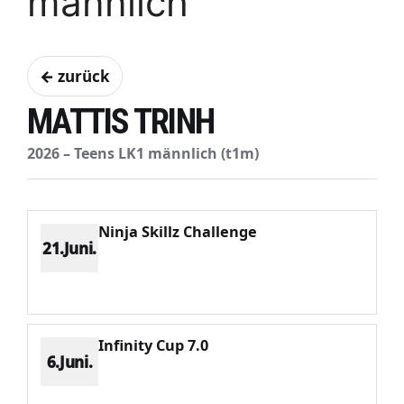
männlich
← zurück
MATTIS TRINH
2026 – Teens LK1 männlich (t1m)
Ninja Skillz Challenge
21.Juni.
Platz 1
Punkte 1573
CV 1573
Potenzial 421
Infinity Cup 7.0
6.Juni.
Platz 2
Punkte 1541
CV 1960
Potenzial 415