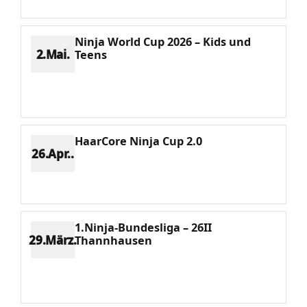
Ninja World Cup 2026 – Kids und
2.Mai.
Teens
Platz 1
Punkte 1460
CV 1460
Potenzial 415
HaarCore Ninja Cup 2.0
26.Apr..
Platz 9
Punkte 467
CV 2667
Potenzial 461
1.Ninja-Bundesliga – 26II
29.März.
Thannhausen
Platz 2
Punkte 1455
CV 1895
Potenzial 419