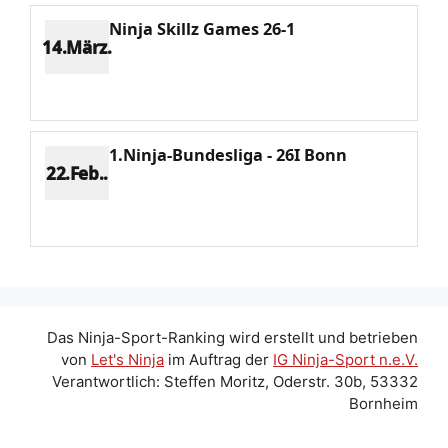
Ninja Skillz Games 26-1
14.März.
Platz 2
Punkte 1807
CV 2238
Potenzial 433
1.Ninja-Bundesliga - 26I Bonn
22.Feb..
Platz 3
Punkte 1046
CV 1739
Potenzial 424
Das Ninja-Sport-Ranking wird erstellt und betrieben
von
Let's Ninja
im Auftrag der
IG Ninja-Sport n.e.V.
Verantwortlich: Steffen Moritz, Oderstr. 30b, 53332
Bornheim