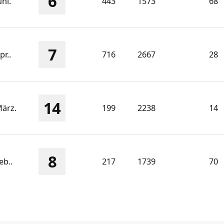
6
uni.
443
1573
68
7
pr..
716
2667
28
14
März.
199
2238
14
8
eb..
217
1739
70