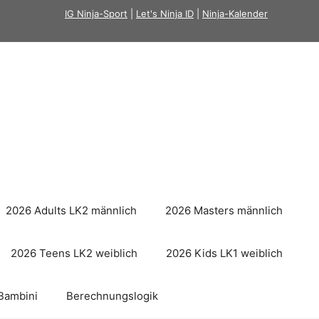
IG Ninja-Sport
|
Let's Ninja ID
|
Ninja-Kalender
2026 Adults LK2 männlich
2026 Masters männlich
2026 Teens LK2 weiblich
2026 Kids LK1 weiblich
Bambini
Berechnungslogik