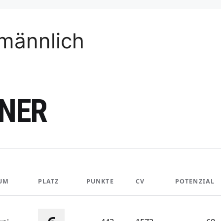
männlich
INER
UM
PLATZ
PUNKTE
CV
POTENZIAL