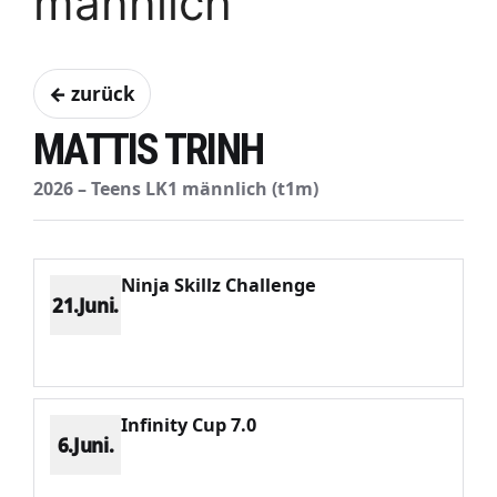
männlich
← zurück
MATTIS TRINH
2026 – Teens LK1 männlich (t1m)
Ninja Skillz Challenge
21.Juni.
Platz 1
Punkte 1573
CV 1573
Potenzial 421
Infinity Cup 7.0
6.Juni.
Platz 2
Punkte 1541
CV 1960
Potenzial 415