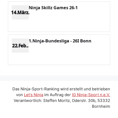
Ninja Skillz Games 26-1
14.März.
Platz 2
Punkte 1807
CV 2238
Potenzial 433
1.Ninja-Bundesliga - 26I Bonn
22.Feb..
Platz 3
Punkte 1046
CV 1739
Potenzial 424
Das Ninja-Sport-Ranking wird erstellt und betrieben
von
Let's Ninja
im Auftrag der
IG Ninja-Sport n.e.V.
Verantwortlich: Steffen Moritz, Oderstr. 30b, 53332
Bornheim