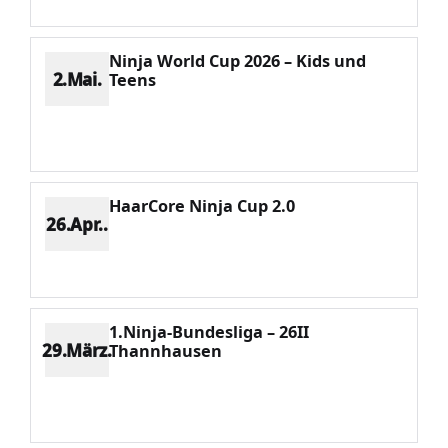
Ninja World Cup 2026 – Kids und
2.Mai.
Teens
Platz 1
Punkte 1460
CV 1460
Potenzial 415
HaarCore Ninja Cup 2.0
26.Apr..
Platz 9
Punkte 467
CV 2667
Potenzial 461
1.Ninja-Bundesliga – 26II
29.März.
Thannhausen
Platz 2
Punkte 1455
CV 1895
Potenzial 419