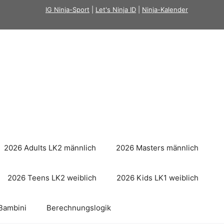
IG Ninja-Sport
|
Let's Ninja ID
|
Ninja-Kalender
2026 Adults LK2 männlich
2026 Masters männlich
2026 Teens LK2 weiblich
2026 Kids LK1 weiblich
Bambini
Berechnungslogik