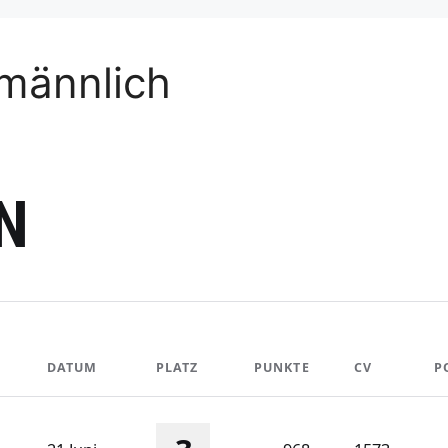
männlich
N
DATUM
PLATZ
PUNKTE
CV
P