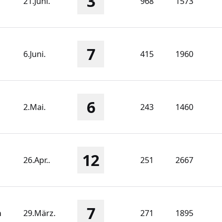
3
21.Juni.
968
1573
7
6.Juni.
415
1960
6
2.Mai.
243
1460
12
26.Apr..
251
2667
7
n
29.März.
271
1895