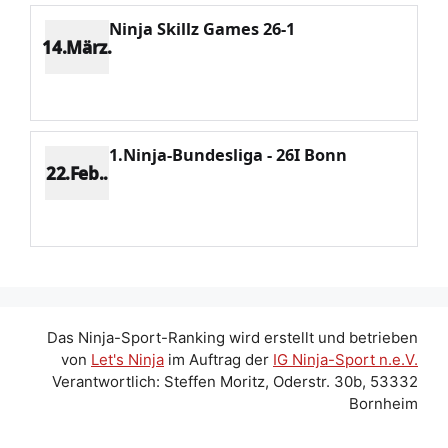
Ninja Skillz Games 26-1
14.März.
Platz 7
Punkte 646
CV 2238
Potenzial 87
1.Ninja-Bundesliga - 26I Bonn
22.Feb..
Platz 2
Punkte 1354
CV 1739
Potenzial 70
Das Ninja-Sport-Ranking wird erstellt und betrieben
von
Let's Ninja
im Auftrag der
IG Ninja-Sport n.e.V.
Verantwortlich: Steffen Moritz, Oderstr. 30b, 53332
Bornheim