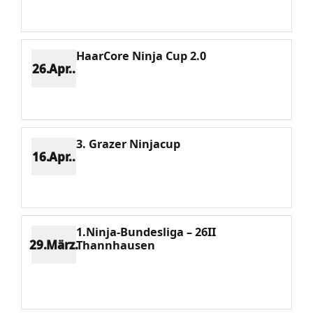
Potenzial 338
HaarCore Ninja Cup 2.0
26.Apr..
Platz 2
Punkte 2138
CV 2667
Potenzial 275
3. Grazer Ninjacup
16.Apr..
Platz 3
Punkte 966
CV 1490
Potenzial 193
1.Ninja-Bundesliga – 26II
29.März.
Thannhausen
Platz 3
Punkte 1103
CV 1895
Potenzial 127