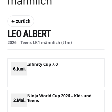
männlich
← zurück
LEO ALBERT
2026 – Teens LK1 männlich (t1m)
Infinity Cup 7.0
6.Juni.
Platz 5
Punkte 724
CV 1960
Potenzial 344
Ninja World Cup 2026 – Kids und
2.Mai.
Teens
Platz 2
Punkte 1098
CV 1460