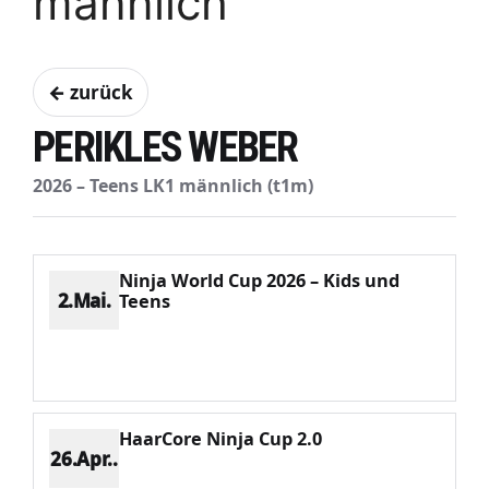
männlich
← zurück
PERIKLES WEBER
2026 – Teens LK1 männlich (t1m)
Ninja World Cup 2026 – Kids und
2.Mai.
Teens
Platz 4
Punkte 577
CV 1460
Potenzial 310
HaarCore Ninja Cup 2.0
26.Apr..
Platz 10
Punkte 378
CV 2667