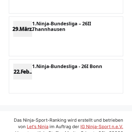
Potenzial 344
1.Ninja-Bundesliga – 26II
29.März.
Thannhausen
Platz 5
Punkte 595
CV 1895
Potenzial 325
1.Ninja-Bundesliga - 26I Bonn
22.Feb..
Platz 4
Punkte 799
CV 1739
Potenzial 318
Das Ninja-Sport-Ranking wird erstellt und betrieben
von
Let's Ninja
im Auftrag der
IG Ninja-Sport n.e.V.