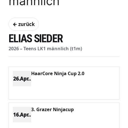
männlich
← zurück
ELIAS SIEDER
2026 – Teens LK1 männlich (t1m)
HaarCore Ninja Cup 2.0
26.Apr..
Platz 1
Punkte 2667
CV 2667
Potenzial 378
3. Grazer Ninjacup
16.Apr..
Platz 1
Punkte 1490
CV 1490
Potenzial 255