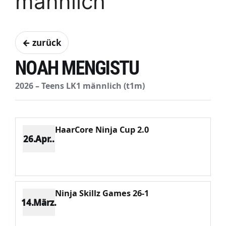
männlich
← zurück
NOAH MENGISTU
2026 – Teens LK1 männlich (t1m)
HaarCore Ninja Cup 2.0
26.Apr..
Platz 13
Punkte 205
CV 2667
Potenzial 9
Ninja Skillz Games 26-1
14.März.
Platz 18
Punkte 129
CV 2238
Potenzial 70