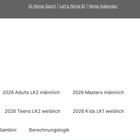
IG Ninja-Sport
|
Let's Ninja ID
|
Ninja-Kalender
2026 Adults LK2 männlich
2026 Masters männlich
2026 Teens LK2 weiblich
2026 Kids LK1 weiblich
Bambini
Berechnungslogik