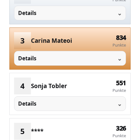
Details
834
3
Carina Mateoi
Punkte
Details
551
4
Sonja Tobler
Punkte
Details
326
5
****
Punkte