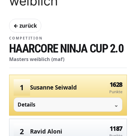
weiblich
← zurück
COMPETITION
HAARCORE NINJA CUP 2.0
Masters weiblich (maf)
1628
1
Susanne Seiwald
Punkte
Details
1187
2
Ravid Aloni
Punkte