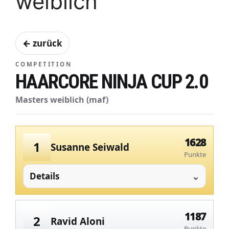
weiblich
← zurück
COMPETITION
HAARCORE NINJA CUP 2.0
Masters weiblich (maf)
1628
1
Susanne Seiwald
Punkte
Details
1187
2
Ravid Aloni
Punkte