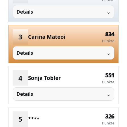
Details
834
3
Carina Mateoi
Punkte
Details
551
4
Sonja Tobler
Punkte
Details
326
5
****
Punkte