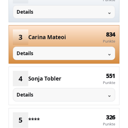
Details
834
3
Carina Mateoi
Punkte
Details
551
4
Sonja Tobler
Punkte
Details
326
5
****
Punkte