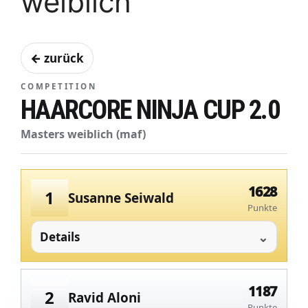
weiblich
← zurück
COMPETITION
HAARCORE NINJA CUP 2.0
Masters weiblich (maf)
1628
1
Susanne Seiwald
Punkte
Details
1187
2
Ravid Aloni
Punkte